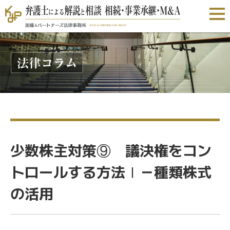
少数株主対策⑨ 議決権をコン
トロールする方法Ⅰ－種類株式
の活用