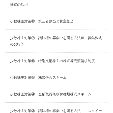
株式の活用
少数株主対策⑧ 第三者割当と株主割当
少数株主対策⑦ 議決権の再集中を図る方法Ⅲ－募集株式
の発行等
少数株主対策⑥ 特別支配株主の株式等売渡請求制度
少数株主対策⑤ 株式併合スキーム
少数株主対策④ 全部取得条項付種類株式スキーム
少数株主対策③ 議決権の再集中を図る方法Ⅱ－スクイー