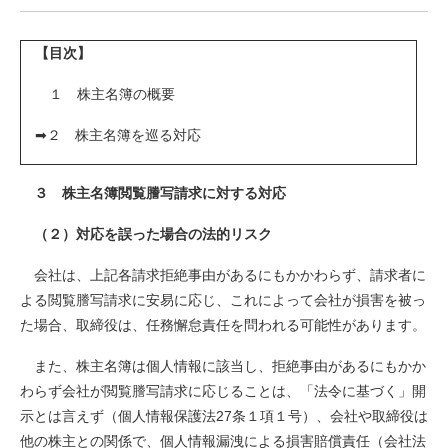
【目次】
１ 株主名簿の概要
➡２ 株主名簿を巡る対応
３ 株主名簿閲覧謄写請求に対する対応
（２）対応を誤った場合の法的リスク
会社は、上記各請求拒絶事由があるにもかかわらず、請求者に
よる閲覧謄写請求に安易に応じ、これによって会社が損害を被っ
た場合、取締役は、任務懈怠責任を問われる可能性があります。
また、株主名簿は個人情報に該当し、拒絶事由があるにもかか
わらず会社が閲覧謄写請求に応じることは、「法令に基づく」開
示とは言えず（個人情報保護法27条１項１号）、会社や取締役は
他の株主との関係で、個人情報漏洩による損害賠償責任（会社法